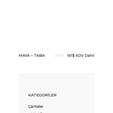
DEVAMINI OKU
MAYA – TABA
Orijinal fiyat: 207$.
Şu andaki fiyat: 161$.
207
$
161
$
KDV Dahil
KATEGORILER
Çantalar