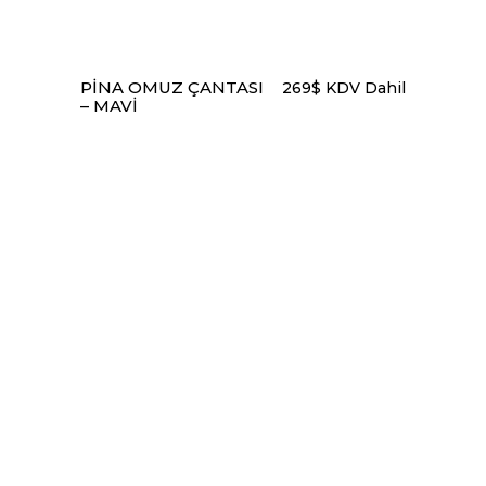
PINA OMUZ ÇANTASI
269
$
KDV Dahil
– MAVI
SEPETE EKLE