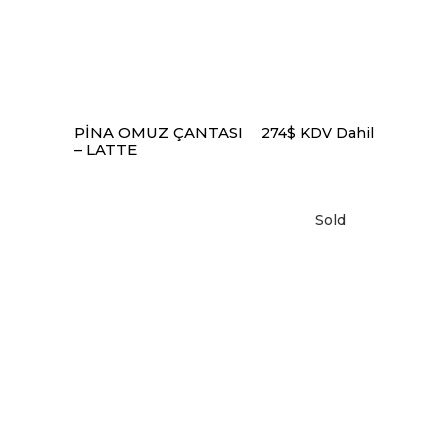
PINA OMUZ ÇANTASI
274
$
KDV Dahil
– LATTE
Sold
DEVAMINI OKU