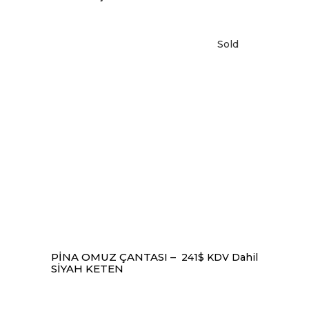
Sold
DEVAMINI OKU
PINA OMUZ ÇANTASI –
241
$
KDV Dahil
SIYAH KETEN