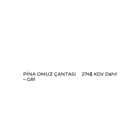
SEPETE EKLE
PINA OMUZ ÇANTASI
274
$
KDV Dahil
– GRI