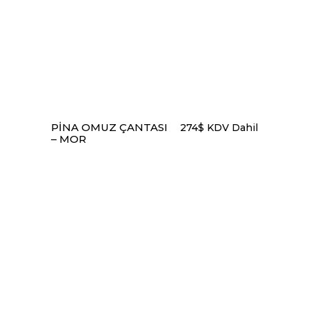
SEPETE EKLE
PINA OMUZ ÇANTASI
274
$
KDV Dahil
– MOR
SEPETE EKLE