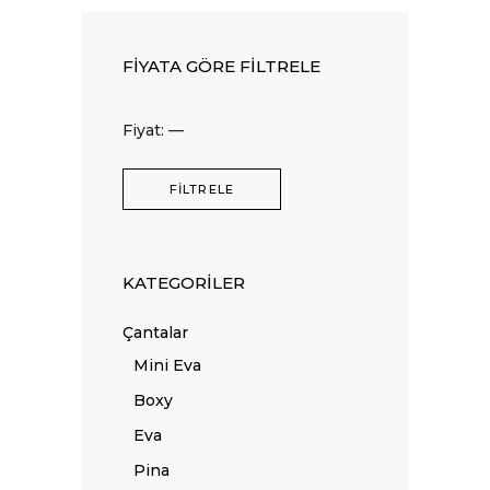
FIYATA GÖRE FILTRELE
En
En
Fiyat:
—
düşük
yüksek
fiyat
fiyat
FILTRELE
KATEGORILER
Çantalar
Mini Eva
Boxy
Eva
Pina