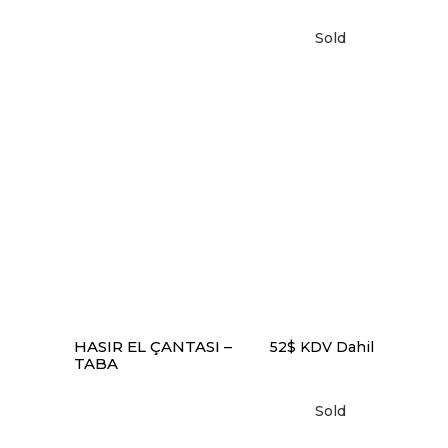
seçilebilir
Sold
DEVAMINI OKU
HASIR EL ÇANTASI –
52
$
KDV Dahil
TABA
Sold