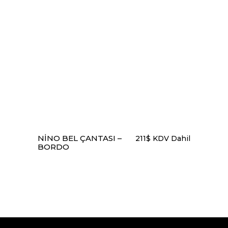
DEVAMINI OKU
NINO BEL ÇANTASI –
211
$
KDV Dahil
BORDO