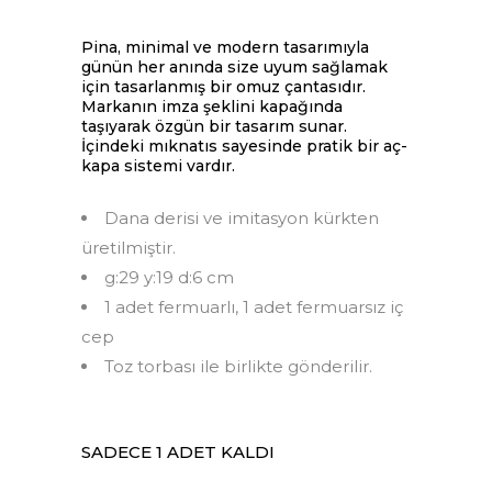
Pina, minimal ve modern tasarımıyla
günün her anında size uyum sağlamak
için tasarlanmış bir omuz çantasıdır.
Markanın imza şeklini kapağında
taşıyarak özgün bir tasarım sunar.
İçindeki mıknatıs sayesinde pratik bir aç-
kapa sistemi vardır.
Dana derisi ve imitasyon kürkten
üretilmiştir.
g:29 y:19 d:6 cm
1 adet fermuarlı, 1 adet fermuarsız iç
cep
Toz torbası ile birlikte gönderilir.
SADECE 1 ADET KALDI