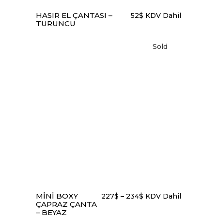
HASIR EL ÇANTASI –
52
$
KDV Dahil
TURUNCU
Sold
Bu
SEÇENEKLER
ürünün
birden
fazla
varyasyonu
var.
Seçenekler
MINI BOXY
227
$
–
234
$
KDV Dahil
ürün
ÇAPRAZ ÇANTA
sayfasından
– BEYAZ