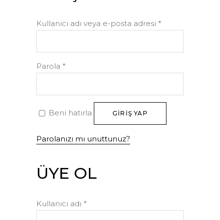
Gerekli
Kullanıcı adı veya e-posta adresi
*
Gerekli
Parola
*
Beni hatırla
GIRIŞ YAP
Parolanızı mı unuttunuz?
ÜYE OL
Gerekli
Kullanıcı adı
*