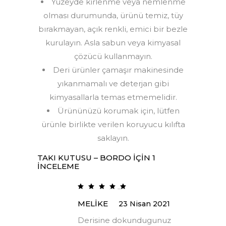
Yüzeyde kirlenme veya nemlenme
olması durumunda, ürünü temiz, tüy
bırakmayan, açık renkli, emici bir bezle
kurulayın. Asla sabun veya kimyasal
çözücü kullanmayın.
Deri ürünler çamaşır makinesinde
yıkanmamalı ve deterjan gibi
kimyasallarla temas etmemelidir.
Ürününüzü korumak için, lütfen
ürünle birlikte verilen koruyucu kılıfta
saklayın.
TAKI KUTUSU – BORDO
IÇIN 1
INCELEME
5
üzerinden
5
oy
MELIKE
23 Nisan 2021
aldı
Derisine dokundugunuz