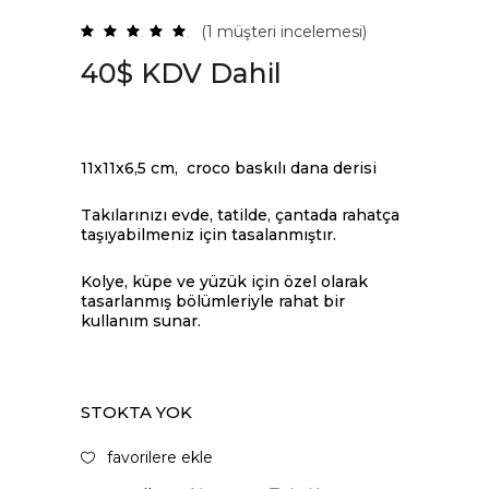
(
1
müşteri incelemesi)
1
müşteri
puanına
40
$
KDV Dahil
dayanarak
5
üzerinden
5.00
puan
aldı
11x11x6,5 cm,
croco baskılı dana derisi
Takılarınızı evde, tatilde, çantada rahatça
taşıyabilmeniz için tasalanmıştır.
Kolye, küpe ve yüzük için özel olarak
tasarlanmış bölümleriyle rahat bir
kullanım sunar.
STOKTA YOK
favorilere ekle