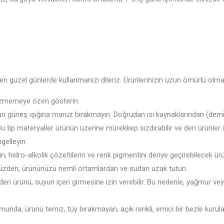
n güzel günlerde kullanmanızı dileriz. Ürünlerinizin uzun ömürlü olması
izmemeye özen gösterin.
üneş ışığına maruz bırakmayın. Doğrudan ısı kaynaklarından (demir radya
tip materyaller ürünün üzerine mürekkep sızdırabilir ve deri ürünler üz
gelleyin.
in, hidro-alkolik çözeltilerin ve renk pigmentini deriye geçirebilecek 
 yüzden, ürününüzü nemli ortamlardan ve sudan uzak tutun.
eri ürünü, suyun içeri girmesine izin verebilir. Bu nedenle, yağmur ve
da, ürünü temiz, tüy bırakmayan, açık renkli, emici bir bezle kurul