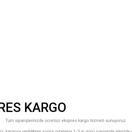
RES KARGO
Tüm siparişlerinizde ücretsiz ekspres kargo hizmeti sunuyoruz.
niz, kargoya verildikten sonra ortalama 1-3 iş günü içerisinde elinizde o