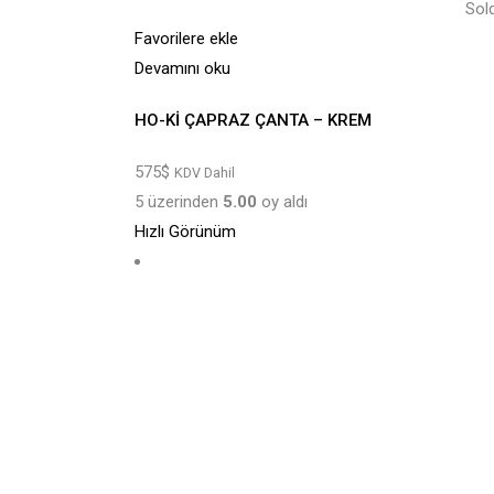
Sol
Favorilere ekle
Devamını oku
HO-Kİ ÇAPRAZ ÇANTA – KREM
575
$
KDV Dahil
5 üzerinden
5.00
oy aldı
Hızlı Görünüm