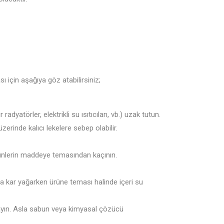
 için aşağıya göz atabilirsiniz;
törler, elektrikli su ısıtıcıları, vb.) uzak tutun.
erinde kalıcı lekelere sebep olabilir.
ürünlerin maddeye temasından kaçının.
ya kar yağarken ürüne teması halinde içeri su
ayın. Asla sabun veya kimyasal çözücü