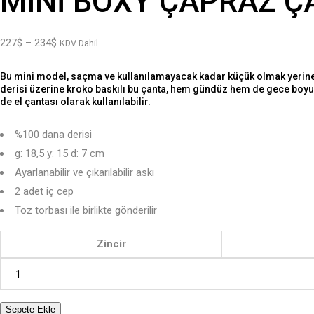
MINI BOXY ÇAPRAZ Ç
227
$
–
234
$
KDV Dahil
Bu mini model, saçma ve kullanılamayacak kadar küçük olmak yerine, ol
derisi üzerine kroko baskılı bu çanta, hem gündüz hem de gece boyun
de el çantası olarak kullanılabilir.
%100 dana derisi
g: 18,5 y: 15 d: 7 cm
Ayarlanabilir ve çıkarılabilir askı
2 adet iç cep
Toz torbası ile birlikte gönderilir
Zincir
Mini
Boxy
Çapraz
Sepete Ekle