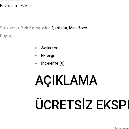
Çanta
Favorilere ekle
-
Kırmızı
Kroko
Stok kodu:
Yok
Kategoriler:
Çantalar
,
Mini Boxy
adet
Paylaş:
Açıklama
Ek bilgi
İnceleme (0)
AÇIKLAMA
ÜCRETSIZ EKSP
Siparişi