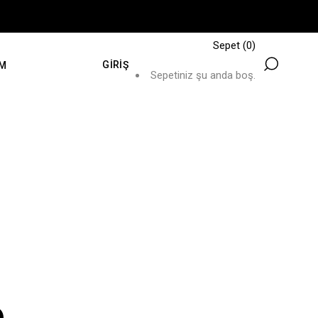
Sepet
(0)
GIRIŞ
IM
Sepetiniz şu anda boş.