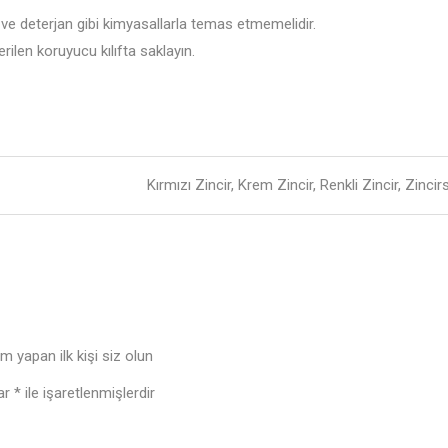
e deterjan gibi kimyasallarla temas etmemelidir.
rilen koruyucu kılıfta saklayın.
Kırmızı Zincir, Krem Zincir, Renkli Zincir, Zincir
 yapan ilk kişi siz olun
lar
*
ile işaretlenmişlerdir